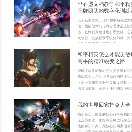
**石墨文档教学和平
王牌团队的数字化训练法
认识石墨文档，你的和平精英战术
法，团队战术与信息管理才是进阶
错，直到我开始使用石墨文档，它
点信息，交战记录系统化归档，为
告别杂乱无章在石墨文档中...
和平精英怎么才能灵敏
高手的精准蜕变之路
理解灵敏度的核心意义灵敏度在和
作战指令，是意识与操作的连接桥
于那一套未曾驯服的灵敏度参数，
法灵动如风，它是个性化的战斗指
方...
我的世界回家指令大全
指令基石，回家的核心命令在我的
论走得多远，家始终是每位玩家心
接的解决方案，最核心的回家指令莫