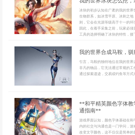
我的世界冰块怎么挖，
冰块的初步认知在广袤的我的世界
生物群系，如冰雪平原、冰刺之地
则，它会在光源等级高于十一的环
因此，在着手采集之前，玩家必须
工具的选择明确了冰块的特性，接下
我的世界合成马鞍，驯
引言，马鞍的独特地位在我的世界
非凡的物品，它无法通过常规的工
通过探索遗迹，交易或钓鱼等方式来获
**和平精英颜色字体
通指南**
游戏界面认知，颜色字体基础在和
内的社交与沟通也是一门学问，游
改变文字颜色，这不仅仅是简单的