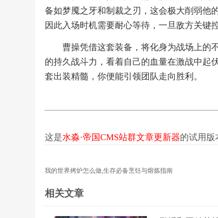
备如梦魇之牙和制裁之刃，这会极大削弱他
因此入场时机需要耐心等待，一旦敌方关键
曹操凭借这套装备，将化身为战场上的
的持久战斗力，看着自己的血量在激战中起
套出装精髓，你便能引领团队走向胜利。
这是
水淼·帝国CMS站群文章更新器
的试用版本更
我的世界烤炉怎么做,生存必备烹饪与熔炼指南
相关文章