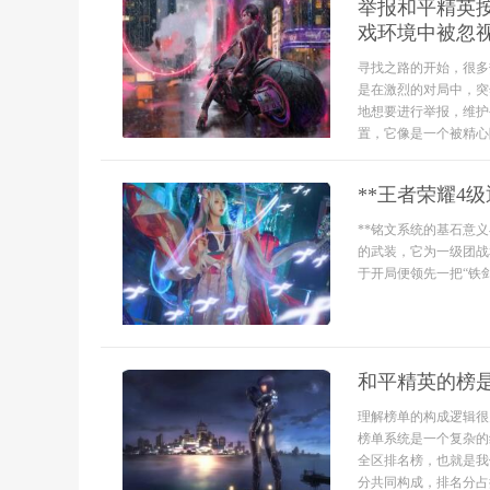
举报和平精英
戏环境中被忽
寻找之路的开始，很多
是在激烈的对局中，突
地想要进行举报，维护
置，它像是一个被精心
**王者荣耀4
**铭文系统的基石意
的武装，它为一级团战
于开局便领先一把“铁剑
和平精英的榜
理解榜单的构成逻辑很
榜单系统是一个复杂的
全区排名榜，也就是我
分共同构成，排名分占