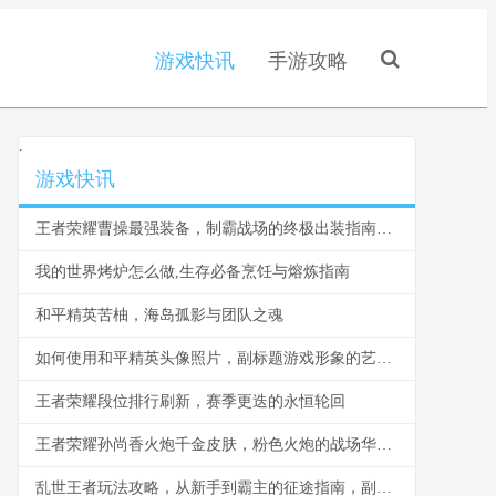
游戏快讯
手游攻略
.
游戏快讯
王者荣耀曹操最强装备，制霸战场的终极出装指南，副标题为撕裂伤口的不死战神
我的世界烤炉怎么做,生存必备烹饪与熔炼指南
和平精英苦柚，海岛孤影与团队之魂
如何使用和平精英头像照片，副标题游戏形象的艺术与策略
王者荣耀段位排行刷新，赛季更迭的永恒轮回
王者荣耀孙尚香火炮千金皮肤，粉色火炮的战场华尔兹
乱世王者玩法攻略，从新手到霸主的征途指南，副标题，资源与军事的双重奏鸣