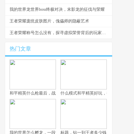
我的世界龙世界boss终极对决，末影龙的征伐与荣耀
王者荣耀庞统皮肤图片，傀儡师的隐蔽艺术
王者荣耀称号怎么没有，探寻虚拟荣誉背后的玩家心理
热门文章
和平精英什么枪最后，战术博弈与心理博弈的终极考验
什么模式和平精英好玩，探寻战术竞技
我的世界怎么孵龙，一段古老传说的复苏之旅
标题，钻一到王者多少钱，一场段位攀