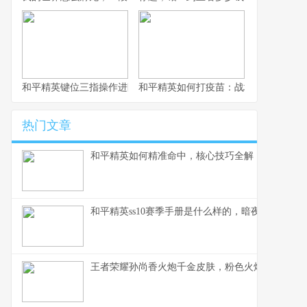
和平精英键位三指操作进阶指南，从入门到精通的战场掌控术
和平精英如何打疫苗：战场生存的免疫
热门文章
和平精英如何精准命中，核心技巧全解，副标题，
和平精英ss10赛季手册是什么样的，暗夜锋芒的战
王者荣耀孙尚香火炮千金皮肤，粉色火炮的战场华