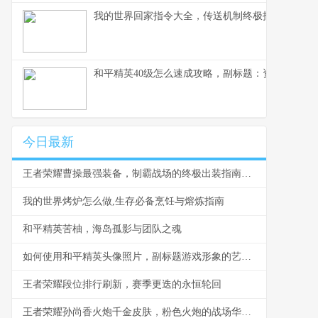
我的世界回家指令大全，传送机制终极指南
和平精英40级怎么速成攻略，副标题：资深玩家的
今日最新
王者荣耀曹操最强装备，制霸战场的终极出装指南，副标题为撕裂伤口的不死战神
我的世界烤炉怎么做,生存必备烹饪与熔炼指南
和平精英苦柚，海岛孤影与团队之魂
如何使用和平精英头像照片，副标题游戏形象的艺术与策略
王者荣耀段位排行刷新，赛季更迭的永恒轮回
王者荣耀孙尚香火炮千金皮肤，粉色火炮的战场华尔兹