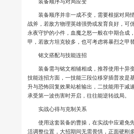
装备顺序与对局应变
装备顺序并非一成不变，需要根据对局
战斧，若敌方物理英雄强势或发育良好，可
永夜守护的小件，血魔之怒一般在中期合成
甲，若敌方坦克较多，也可考虑将暴烈之甲
铭文搭配与技能连招
装备需与铭文相辅相成，推荐使用十异
技能连招方面，一技能三段位移穿插普攻是
升与恐怖回复效果站桩输出，二技能用于减
承受第一波伤害时开启，往往能逆转战局。
实战心得与克制关系
使用这套装备的曹操，在实战中应避免
活调整位置，大招期间无需畏惧，正面硬刚