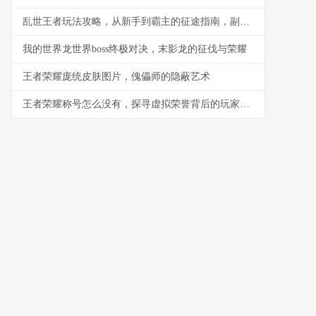
乱世王者玩法攻略，从新手到霸主的征途指南，副标题，资源与军事的双重奏鸣
我的世界龙世界boss终极对决，末影龙的征伐与荣耀
王者荣耀庞统皮肤图片，傀儡师的隐蔽艺术
王者荣耀称号怎么没有，探寻虚拟荣誉背后的玩家心理