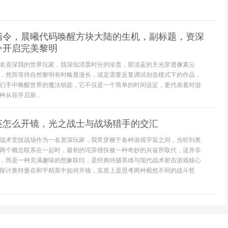
指令，晨曦代码唤醒方块大陆的生机，副标题，资深
令开启完美黎明
名资深我的世界玩家，我深知清晨时分的珍贵，那淡蓝的天光穿透像素云
，然而等待自然黎明有时略显漫长，或是需要反复调试创造模式下的作品，
们手中唤醒世界的魔法钥匙，它不仅是一个简单的时间设定，更代表着对游
从容开启新...
英怎么开镜，光之战士与战场猎手的交汇
战术竞技战场作为一名资深玩家，我常穿梭于各种游戏宇宙之间，当听到奥
两个概念联系在一起时，最初的诧异很快被一种奇妙的兴奋所取代，这并非
，而是一种充满趣味的想象联结，是经典特摄英雄与现代战术射击游戏核心
探讨奥特曼在和平精英中如何开镜，实质上是思考两种截然不同的战斗哲