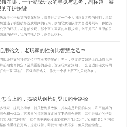
按钮在哪，一个资深玩家的寻觅与思考，副标题，游
视的守护按键
热衷于和平精英的资深玩家，都曾经历过一个令人困惑又无奈的时刻，那就
然遭遇了明显破坏游戏规则的行为，例如恶意组队作弊言语辱骂等，你愤怒
公平的环境，却忽然发现，那个至关重要的举报按钮，似乎并不在显眼的位
隐藏的秘密，我的寻找之路，正是从这种...
级通用铭文，老玩家的性价比智慧之选**
义与四级铭文的独特定位**在王者荣耀的世界里，铭文是英雄踏上战场前无声
和前期发育奠定了至关重要的基础，资深玩家都深知，一套合适的铭文等同
”或一双“草鞋”，四级通用铭文，作为一个承上启下的关键存在，...
是怎么上的，揭秘从钢枪到登顶的全路径
多玩家一提到上榜单，就只想到杀敌数，其实这是片面的认知，和平精英的
综合积分体系，它考量的是玩家在多维度下的综合表现，其中最核心的榜是
们常说的“战神榜”，这个榜单的积分通常被称为“段位分”，它由排名分和淘汰
据的比重往往更高，这意味着，即便你淘汰数不多，但只要能稳定进...