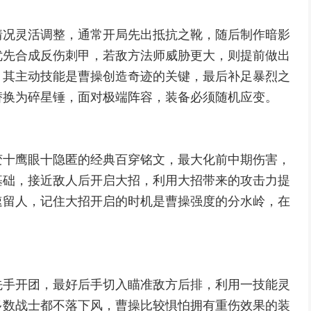
情况灵活调整，通常开局先出抵抗之靴，随后制作暗影
优先合成反伤刺甲，若敌方法师威胁更大，则提前做出
，其主动技能是曹操创造奇迹的关键，最后补足暴烈之
替换为碎星锤，面对极端阵容，装备必须随机应变。
变十鹰眼十隐匿的经典百穿铭文，最大化前中期伤害，
基础，接近敌人后开启大招，利用大招带来的攻击力提
速留人，记住大招开启的时机是曹操强度的分水岭，在
先手开团，最好后手切入瞄准敌方后排，利用一技能灵
多数战士都不落下风，曹操比较惧怕拥有重伤效果的装