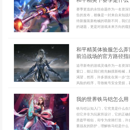
和平精英下赛季是什么
赛季更迭的永恒命题作为一名资深
告的发布，都像是一封来自未知战
待新服装新枪械的萌新不同，我们
的谜题，更是对游戏未来方向的窥探
和平精英体验服怎么弄
前沿战场的官方路径指
追寻新奇的游戏灵魂作为一名资深
窗口，能让我们抢先触摸新枪械，
渴望，然而，许多朋友在第一步“
风险的程序，导致账号安全受损，甚
我的世界铁马铠怎么用
铁马铠认知入门，它究竟是什么在
但它并非为玩家所设计，它的正确
质盔甲相似，却专为坐骑打造，许
要战友的防护，理解铁马铠是什么，