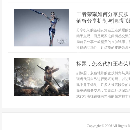
王者荣耀如何分享皮肤
解析分享机制与情感联
分享机制的基础认知在王者荣耀的
赠予交易，而是玩家之间情感交流
局前后分享一款精美的皮肤试用，
社群的互动性，让炫酷的皮肤效果
基础...
标题，怎么代打王者荣
副标题，灰色地带的竞技博弈与风
强者代替自己进行游戏对局，以达
戏中并不鲜见，许多人被高段位的
简单的服务交易，实则牵扯到游戏
式代打者往往拥有精湛的技术和丰富
Copyright © 2026 All Rights