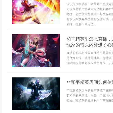
认识定位本质在王者荣耀中更改定
先玩家需明白游戏内定位如刺客射
时机，射手注重持续输出与生存站
要求玩家放弃某些固有操作习惯，
后排，理解不同定位...
和平精英里怎么直播，
玩家的镜头内外进阶心
直播前的核心准备直播绝不是即兴
是良好开端，硬件是地基，你需要
清晰捕捉你精彩反应的摄像头，以及一
**和平精英房间如何创
**理解游戏房间的基本功能**在
非简单的聚集地，而是一个充满可
控性，将游戏的主动权牢牢掌握在自