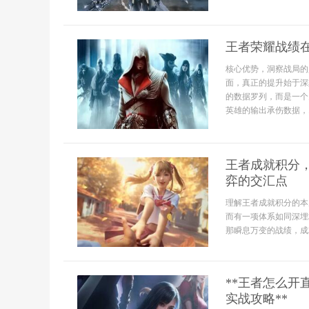
王者荣耀战绩
核心优势，洞察战局的
面，真正的提升始于深
的数据罗列，而是一个
英雄的输出承伤数据，..
王者成就积分
弈的交汇点
理解王者成就积分的本
而有一项体系如同深埋
那瞬息万变的战绩，成
**王者怎么
实战攻略**