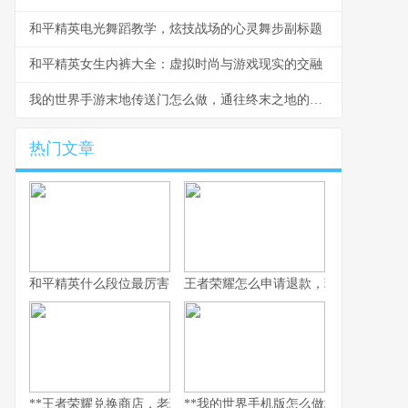
和平精英电光舞蹈教学，炫技战场的心灵舞步副标题
和平精英女生内裤大全：虚拟时尚与游戏现实的交融
我的世界手游末地传送门怎么做，通往终末之地的古老钥匙
热门文章
和平精英什么段位最厉害，探寻段位背后的实力真相，副标题，巅
王者荣耀怎么申请退款，玩家权益守护
**王者荣耀兑换商店，老玩家的策略与情怀之地，副标题，积攒与抉
**我的世界手机版怎么做地狱门，手机