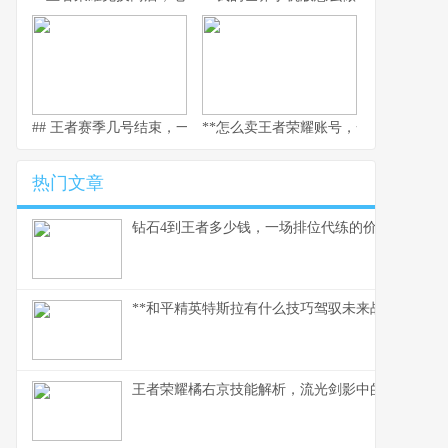
## 王者赛季几号结束，一场全民竞逐的时光仪式
**怎么卖王者荣耀账号，一个资深玩家
热门文章
钻石4到王者多少钱，一场排位代练的价格迷思，
**和平精英特斯拉有什么技巧驾驭未来战场的磁暴核
王者荣耀橘右京技能解析，流光剑影中的刺客艺术