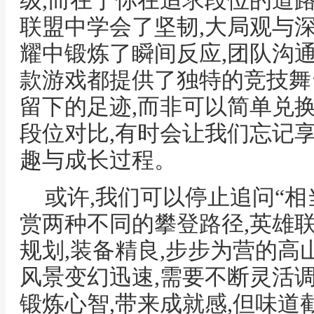
级,而在于你在追求段位的道
联盟中学会了坚韧,大局观与
耀中锻炼了瞬间反应,团队沟
款游戏都提供了独特的竞技舞
留下的足迹,而非可以简单兑
段位对比,有时会让我们忘记
趣与成长过程。
或许,我们可以停止追问“相
赏两种不同的攀登路径,英雄
规划,装备精良,步步为营的高
风景变幻迅速,需要不断灵活
锻炼心智,带来成就感,但味道