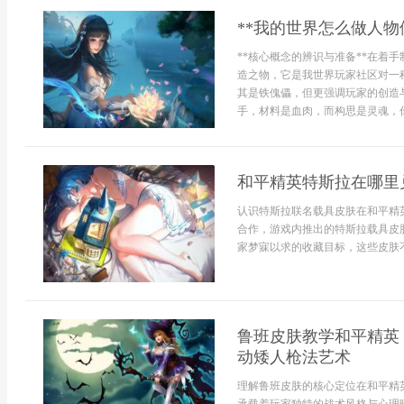
**我的世界怎么做人物
**核心概念的辨识与准备**在着
造之物，它是我世界玩家社区对一
其是铁傀儡，但更强调玩家的创造
手，材料是血肉，而构思是灵魂，你需
和平精英特斯拉在哪里
认识特斯拉联名载具皮肤在和平精
合作，游戏内推出的特斯拉载具皮
家梦寐以求的收藏目标，这些皮肤不
鲁班皮肤教学和平精英
动矮人枪法艺术
理解鲁班皮肤的核心定位在和平精