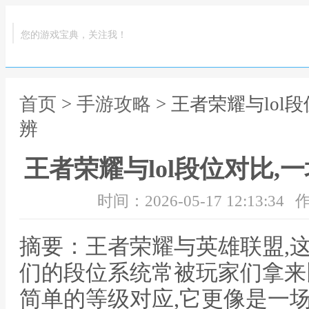
您的游戏宝典，关注我！
首页
>
手游攻略
> 王者荣耀与lo
辨
王者荣耀与lol段位对比
时间：2026-05-17 12:13:34
作
摘要：王者荣耀与英雄联盟,
们的段位系统常被玩家们拿来
简单的等级对应,它更像是一