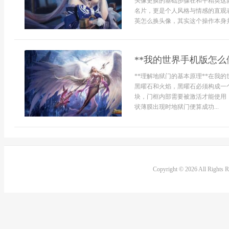
头像更换的基础步骤在和平精英这
名片，更是个人风格与情感的直观
英怎么换头像，其实这个操作本身并不
**我的世界手机版怎么
**理解地狱门的基本原理**在我
黑曜石和火焰，黑曜石必须构成一
块，门框内部需要被激活才能使用
状薄膜出现时地狱门便算成功...
Copyright © 2026 All Rights