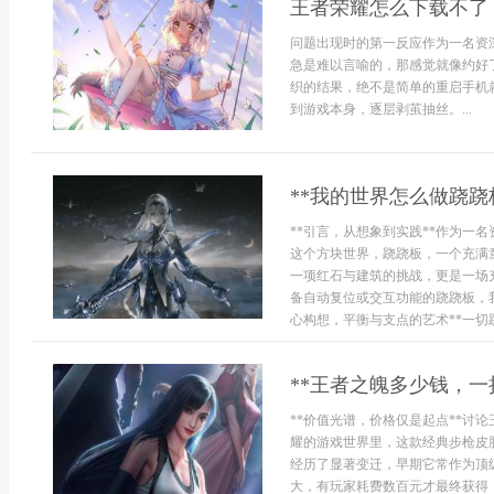
王者荣耀怎么下载不了
问题出现时的第一反应作为一名资
急是难以言喻的，那感觉就像约好
织的结果，绝不是简单的重启手机
到游戏本身，逐层剥茧抽丝。...
**我的世界怎么做跷跷
**引言，从想象到实践**作为一
这个方块世界，跷跷板，一个充满
一项红石与建筑的挑战，更是一场
备自动复位或交互功能的跷跷板，
心构想，平衡与支点的艺术**一切跷
**王者之魄多少钱，一
**价值光谱，价格仅是起点**讨
耀的游戏世界里，这款经典步枪皮
经历了显著变迁，早期它常作为顶
大，有玩家耗费数百元才最终获得，也