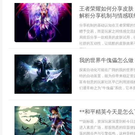
王者荣耀如何分享皮肤
解析分享机制与情感联
分享机制的基础认知在王者荣耀的
赠予交易，而是玩家之间情感交流
局前后分享一款精美的皮肤试用，
社群的互动性，让炫酷的皮肤效果
基础...
我的世界牛傀儡怎么做
探索自动化可能在广阔的我的世界
特的自动装置，能为你带来稳定资
富有创意的玩家社区早已利用游戏
们通常称之为“牛傀儡”系统，它本质
**和平精英今天是怎么
**副标题，资深玩家深度剖析今日
进入素质广场，那股熟悉的喧嚣便
落的脚步声与引擎低鸣，这种异样