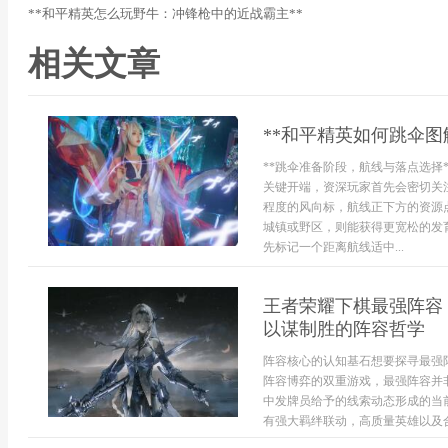
**和平精英怎么玩野牛：冲锋枪中的近战霸主**
相关文章
**和平精英如何跳伞图
**跳伞准备阶段，航线与落点选择
关键开端，资深玩家首先会密切关
程度的风向标，航线正下方的资源
城镇或野区，则能获得更宽松的发
先标记一个距离航线适中...
王者荣耀下棋最强阵容
以谋制胜的阵容哲学
阵容核心的认知基石想要探寻最强
阵容博弈的双重游戏，最强阵容并
中发牌员给予的线索动态形成的当
有强大羁绊联动，高质量英雄以及合