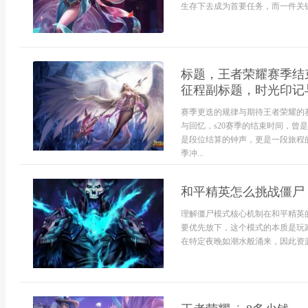
生存下去成为首要任务，而一件关键
标题，王者荣耀赛季结
征程副标题，时光印记
赛季更迭的规律与期待王者荣耀的
与回忆，s20赛季的结束时间，
是段位结算的钟声，更是一段旅程
季冲...
和平精英怎么挑战僵尸
理解僵尸模式核心机制在和平精英
要优先放下，这个模式的本质是玩
在特定夜晚如潮水般涌来，因此资源