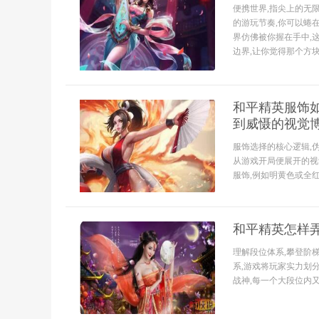
便携世界,指尖上的无限
的游玩节奏,你可以蜷
界仿佛被你握在手中,
边界,让你觉得那个方块
和平精英服饰如
到威慑的视觉
服饰选择的核心逻辑,
从游戏开局便展开的视
服饰,例如明黄色或全红
和平精英怎样
理解段位体系,攀登阶
系,游戏将玩家实力划分
战神,每一个大段位内又