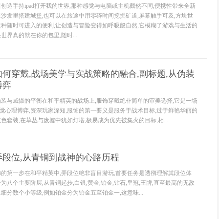
创造手持ipad打开我的世界,那种感觉与电脑或主机截然不同,便携性带来全新
在沙发里搭建城堡,也可以在旅途中用零碎时间挖掘矿道,屏幕触手可及,方块世
这种随时可进入的便利,让创造与冒险变得如呼吸般自然,它模糊了游戏与生活的
世界真的就在你的包里,随时...
何穿戴,战场美学与实战策略的融合,副标题,从伪装
博弈
伪装与威慑的平衡在和平精英的战场上,服饰穿戴绝非简单的审美选择,它是一场
觉心理博弈,资深玩家深知,服饰的第一要义是服务于战术目标,过于鲜艳华丽的
色套装,在草丛与废墟中犹如灯塔,极易成为优先被集火的目标,相...
弄段位,从青铜到战神的心路历程
梯的第一步在和平精英中,弄段位绝非盲目游玩,首要任务是透彻理解其段位体
为八个主要阶层,从青铜起步,白银,黄金,铂金,钻石,皇冠,王牌,直至最高的无敌
细分数个小等级,例如铂金分为铂金五至铂金一,这意味...