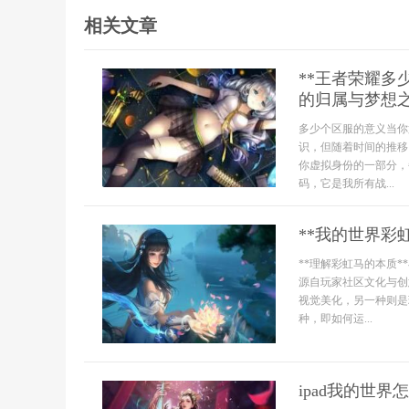
相关文章
**王者荣耀
的归属与梦想之
多少个区服的意义当你
识，但随着时间的推移
你虚拟身份的一部分，
码，它是我所有战...
**我的世界彩
**理解彩虹马的本质
源自玩家社区文化与创
视觉美化，另一种则是
种，即如何运...
ipad我的世