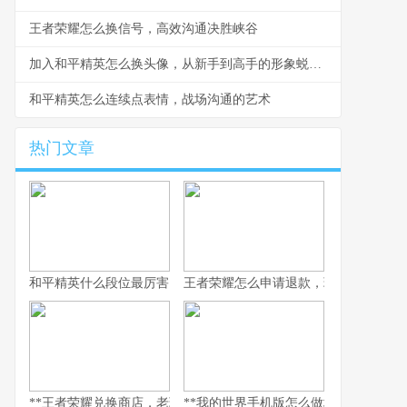
王者荣耀怎么换信号，高效沟通决胜峡谷
加入和平精英怎么换头像，从新手到高手的形象蜕变之路
和平精英怎么连续点表情，战场沟通的艺术
热门文章
和平精英什么段位最厉害，探寻段位背后的实力真相，副标题，巅
王者荣耀怎么申请退款，玩家权益守护
**王者荣耀兑换商店，老玩家的策略与情怀之地，副标题，积攒与抉
**我的世界手机版怎么做地狱门，手机