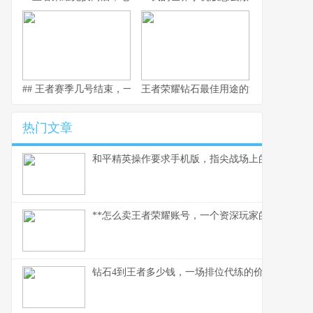
## 王者赛季几号结束，一场全民竞逐的时光仪式
王者荣耀钻石最佳用途的深度解析，副
热门文章
和平精英操作要求手机版，指尖战场上的生存法则
**怎么卖王者荣耀账号，一个资深玩家的实操指南
钻石4到王者多少钱，一场排位代练的价格迷思，