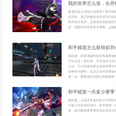
我的世界怎么造，生存
建造的起点与核心思维在广阔无垠
丝茫然，真正的建造并非漫无目的
夜的安全港湾，是展现奇思妙想的
后，观察环境变得至关重要，山脉的走
和平精英怎么获得炽羽
副标题，探索顶级时装的终极奥秘
不仅仅是一套时装，它是身份与实
火焰，它代表着玩家在游戏世界中
的稀有与独特，足以让任何穿着者
第一步。获取途径的核心框架解析，
和平精英一共多少赛季
副标题，从战术竞速到多元宇宙的
个新入坑伙伴的询问，和平精英一
库，那些随着赛季更迭而起伏的记忆，