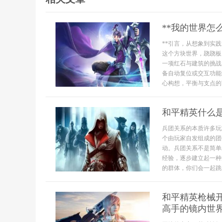
**我的世界怎
**引言，从想象到实
这个方块世界，跷跷板
一项红石与建筑的挑战
备自动复位或交互功能
心构想，平衡与支点的艺
和平精英什么
兵团关系的本质许多玩
个由玩家自发组成的团
动。兵团关系不是简单
经验，逐步建立起一种
的群体，你们会一起跳
和平精英枪械
高手的镜内世