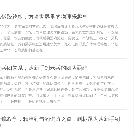
么做跷跷板，方块世界里的物理乐趣**
践**作为一名资深我的世界玩家，我深深着迷于将现实生活中的趣味装置搬入
，一个充满童年回忆与简单物理美学的设施，在我的世界里实现它，不仅是
，更是一场充满创意与成就感的游戏旅程，要实现一个既能上下摆动，又具
的跷跷板，我们需要综合运用建筑美学，红石电路以及实体物理特性。**核
术**一切跷跷板的基础在...
是兵团关系，从新手到老兵的团队羁绊
家刚接触和平精英时都会好奇什么是兵团关系，简单来说，它就是游戏内一
体系统，类似于其他游戏里的战队或公会，但更侧重于团队协作与社交互
的组队打几局，而是通过共同完成兵团任务，参与兵团战，分享物资和战术
虚拟世界的战友纽带。当你加入一个兵团，就意味着你找到了一个可以信赖
伞，一起刚枪，一起研究地图上每个角...
开镜教学，精准射击的进阶之道，副标题为从新手到
界