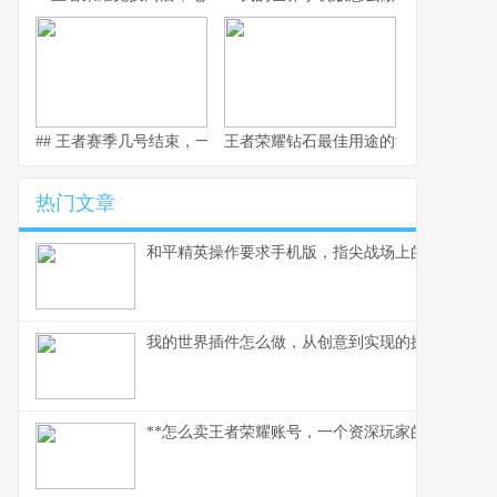
## 王者赛季几号结束，一场全民竞逐的时光仪式
王者荣耀钻石最佳用途的深度解析，副
热门文章
和平精英操作要求手机版，指尖战场上的生存法则
我的世界插件怎么做，从创意到实现的探索之旅
**怎么卖王者荣耀账号，一个资深玩家的实操指南