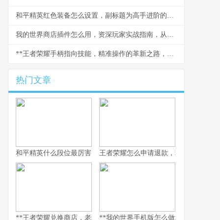
和平精英红色装备怎么设置，副标题为高手进阶的终极武装指南
我的世界商店插件怎么用，资深玩家实战指南，从零打造繁荣商业城
**王者荣耀手柄指向技能，精准操作的革新之路，副标题，从触屏到手柄的战术进化**
热门文章
和平精英什么段位最厉害，探寻段位背后的实力真相，副标题，巅
王者荣耀怎么申请退款，玩家权益守护
**王者荣耀兑换商店，老玩家的策略与情怀之地，副标题，积攒与抉
**我的世界手机版怎么做地狱门，手机