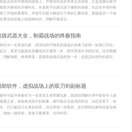
的起点在和平精英的战场上，开镜动作远非简单点击按钮，它是连接玩家与
散射为精准的关键转化，许多新手玩家沉迷于腰射的便捷，却总在中期对枪
视了开镜的重要性，开镜不仅能大幅提升子弹的汇聚程度，更能提供一个稳
你看清远处敌人的细微动向，理解开镜是迈...
超级武器大全，制霸战场的终极指南
择作为一名资深玩家，我深知和平精英的战场从跳离飞机那一刻便已开始，
起点，更是与超级武器邂逅的关键第一步，那些资源丰沛的区域，往往隐藏
，理解地图，精准降落，是获取超级武器的第一步，也是迈向胜利的基石。
辅助软件，虚拟战场上的双刃剑副标题
操作与提升体验作为一名资深王者荣耀玩家，我深刻理解对局中那些令人扼
毫厘之差，装备购买的片刻犹豫，都可能左右战局的胜负，在此背景下，各
生，它们被设计出来的初衷，往往带着一丝善意，旨在帮助玩家简化复杂操
，例如一键连招，装备方案推荐，冷却时间...