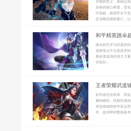
开镜的意义，基础认知
目标的核心桥梁，是化
中落败，根源常在于忽
定清晰的观察窗口，让
和平精英跳伞
跳伞的艺术与武器的抉
选择落点不仅是战术的
着改变战局的强大力量
空投补...
王者荣耀武道
软件诞生的初衷，简化
腕的瞬间，技能衔接的
类游戏辅助软件应运而
作，提供即时数据参考