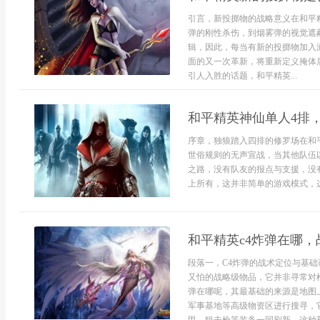
引言，新投掷物的战略意义在和平
弹的刚性杀伤，到烟雾弹的视觉遮
辑，因此，每当有新的投掷物加入
面的又一次革新，将重新定义掩体
引人入胜的话题，和平精英...
和平精英神仙单人4排
序章，独狼踏入四排的修罗场在和
世俗规则的无声宣战，当其他队伍
之路，没有队友的报点与支援，没
上所有，这并非简单的游戏模式，这
和平精英c4炸弹在哪
段落一，C4炸弹的战术定位与基础
又怕的战略级物品，它并非寻常对
弹在哪呢，其最基础的来源是地图
军事基地等高级物资区进行搜寻，