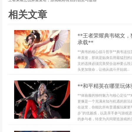
相关文章
**王者荣耀典韦铭文
承载**
**典韦的核心战斗哲学**典韦这
单直接，那就是贴身后用最猛烈的
文的选择必须完美契合这种要么毁
头更加致命，让他从战斗开始就...
**和平精英在哪里玩体
**体验服的独特魅力与核心定位*
更像是一个充满未知与机遇的前沿
在这里，你能比所有普通服玩家更
步”的优越感，以及亲手参与游戏
的参与者，转变为共同塑造游戏的见证