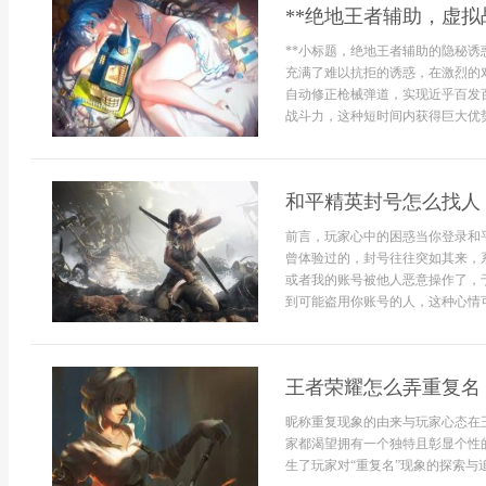
**绝地王者辅助，虚拟
**小标题，绝地王者辅助的隐秘诱
充满了难以抗拒的诱惑，在激烈的
自动修正枪械弹道，实现近乎百发
战斗力，这种短时间内获得巨大优势的
和平精英封号怎么找人
前言，玩家心中的困惑当你登录和
曾体验过的，封号往往突如其来，
或者我的账号被他人恶意操作了，
到可能盗用你账号的人，这种心情可以
王者荣耀怎么弄重复名
昵称重复现象的由来与玩家心态在
家都渴望拥有一个独特且彰显个性
生了玩家对“重复名”现象的探索与追