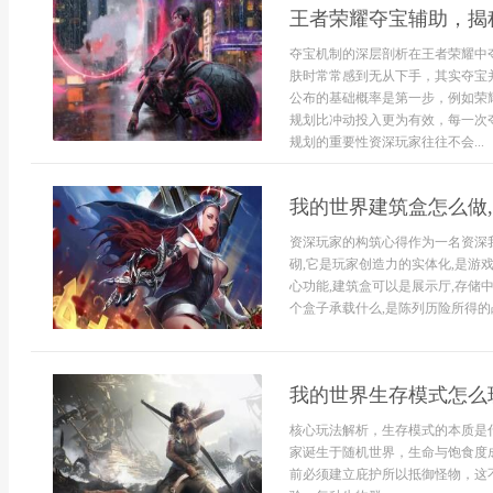
王者荣耀夺宝辅助，揭
夺宝机制的深层剖析在王者荣耀中
肤时常常感到无从下手，其实夺宝
公布的基础概率是第一步，例如荣
规划比冲动投入更为有效，每一次
规划的重要性资深玩家往往不会...
我的世界建筑盒怎么做
资深玩家的构筑心得作为一名资深
砌,它是玩家创造力的实体化,是游
心功能,建筑盒可以是展示厅,存储中
个盒子承载什么,是陈列历险所得的战
我的世界生存模式怎么
核心玩法解析，生存模式的本质是
家诞生于随机世界，生命与饱食度
前必须建立庇护所以抵御怪物，这