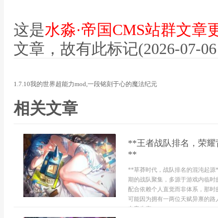
这是
水淼·帝国CMS站群文章
文章，故有此标记(2026-07-06 12
1.7.10我的世界超能力mod,一段铭刻于心的魔法纪元
相关文章
**王者战队排名，荣
**
**草莽时代，战队排名的混沌起源
期的战队聚集，多源于游戏内临时
配合依赖个人直觉而非体系，那时
可能因为拥有一两位天赋异禀的路
电竞生态...