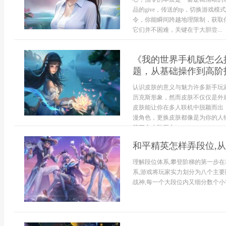
品的give，传送的tp，切换游戏模
令，你能瞬间跨越地理限制，获取
它们并不困难，关键在于大胆尝...
《我的世界手机版怎么
题，从基础操作到高阶
认识皮肤的意义与魅力许多新手玩
历克斯形象，然而皮肤不仅仅是外
皮肤能让你在多人联机中脱颖而出
漫角色，更换皮肤都像是为你的人
第三方皮肤平台...
和平精英怎样弄段位,
理解段位体系,攀登阶梯的第一步在
系,游戏将玩家实力划分为八个主要阶
战神,每一个大段位内又细分数个小等