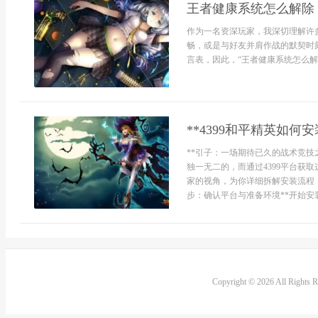
王者健康系统怎么解除
作为一名资深玩家，我深切理解许
畅，或是与好友并肩作战的默契时
言表，因此，“王者健康系统怎么解除
**4399和平精英如
**引子：一场期待已久的战术竞技
独一无二的，而通过4399平台获
家的视角，为你详细拆解安装流程
步：确认平台与准备环境**开始安装前
Copyright © 2026 All Rights