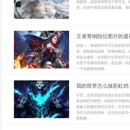
指操作，其根本优势在于将开火、
责，在和平精英这类需要高频、多线
王者青铜段位图片的凝
段落一，青铜的符号不只是标签当
杂，那粗糙的边框，简单的标志，
的起点徽章，这张图片记录的不只
次拿下击败时的雀跃，甚至第一次
一个玩家最初的模...
我的世界怎么做彩虹鸡
引言，点亮创造的灵感火花在无垠
更加绚烂的梦想，传统的牛羊猪鸡
想象力的概念便应运而生，它并非
为非凡的创造精神，这不仅仅是为
彩图腾...