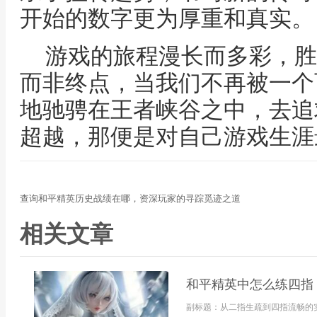
开始的数字更为厚重和真实。
游戏的旅程漫长而多彩，胜
而非终点，当我们不再被一个
地驰骋在王者峡谷之中，去追
超越，那便是对自己游戏生涯
查询和平精英历史战绩在哪，资深玩家的寻踪觅迹之道
相关文章
和平精英中怎么练四指
副标题：从二指生疏到四指流畅的