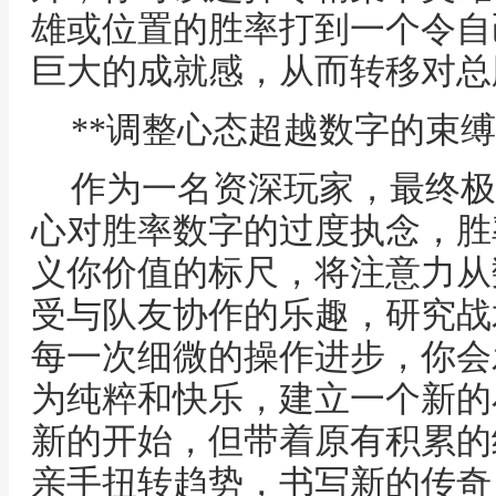
雄或位置的胜率打到一个令自
巨大的成就感，从而转移对总
**调整心态超越数字的束缚
作为一名资深玩家，最终极
心对胜率数字的过度执念，胜
义你价值的标尺，将注意力从
受与队友协作的乐趣，研究战
每一次细微的操作进步，你会
为纯粹和快乐，建立一个新的
新的开始，但带着原有积累的
亲手扭转趋势，书写新的传奇