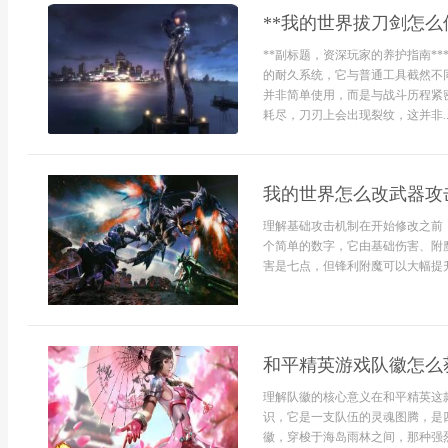
**我的世界拔刀剑怎么
**副标题，资深玩家的养护指南*
的耐久系统，它与普通工具截然不同
并非简单使用，而是与战斗历程紧
耗尽，刀刃上会出现裂纹，这并非..
我的世界怎么改武器攻
理解基础攻击机制在开始修改之前
个简单的数字，它由基础伤害、附
害是七点，但锋利附魔可以大幅提升
和平精英游戏队徽怎么
理解队徽的核心意义在和平精英这
识，它是一支队伍的灵魂图腾，是
徽，穿梭于海岛雨林之间，那种强烈