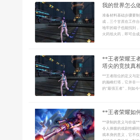
我的世界怎么
准备材料基础步骤要制
成，三个甘蔗在工作台
地牢的箱子也能找到，
火药纸火药，即可合成
**王者荣耀
塔尖的竞技真相
**王者段位的定义与
的巅峰灯塔，它并非一
的“最强王者”，到如今
**王者荣耀如
**录制的意义与价值
令人捧腹的戏剧性瞬间
戏本身的意义，它不仅