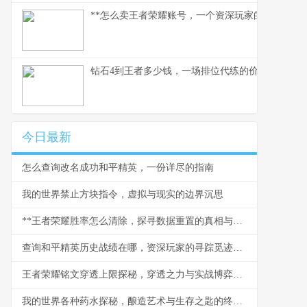
**怎么卖王者荣耀账号，一个资深玩家的实操指南
钻石4到王者多少钱，一场排位代练的价格迷思，
今日最新
怎么查询改名成功和平精英，一份详尽的指南
我的世界禁止方块指令，虚拟与现实的边界沉思
**王者荣耀胜率怎么清除，探寻数据重置的真相与心境**
查询和平精英历史战绩在哪，资深玩家的寻踪觅迹之道
王者荣耀铭文穿透上限探秘，穿透之力与实战博弈的终极思考
我的世界各种药水探秘，酿造艺术与生存之匙的终极解析