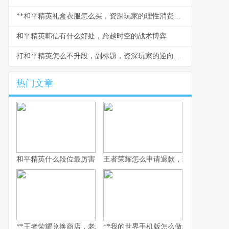
**和平精英礼盒衣服怎么买，资深玩家的理性消费指南**
和平精英韩信有什么好处，跨越时空的战术博弈
打和平精英怎么不升段，副标题，资深玩家的逆向思考手记
热门文章
和平精英什么段位最厉害，探寻段位背后的实力真相，副标题，巅
王者荣耀怎么申请退款，玩家权益守护
**王者荣耀兑换商店，老玩家的策略与情怀之地，副标题，积攒与抉
**我的世界手机版怎么做地狱门，手机