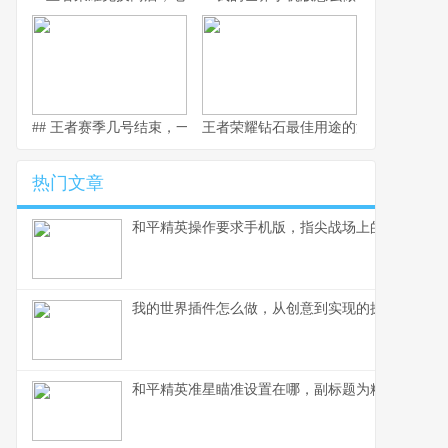
## 王者赛季几号结束，一场全民竞逐的时光仪式
王者荣耀钻石最佳用途的深度解析，副
热门文章
和平精英操作要求手机版，指尖战场上的生存法则
我的世界插件怎么做，从创意到实现的探索之旅
和平精英准星瞄准设置在哪，副标题为精准命中的