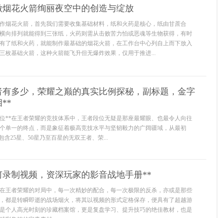
做烟花火箭绚丽夜空中的创造与绽放
作烟花火箭，首先我们需要收集基础材料，纸和火药是核心，纸由甘蔗合
横向排列就能得到三张纸，火药则需从击败苦力怕或恶魂等生物获得，有时
有了纸和火药，就能制作最基础的烟花火箭，在工作台中心列自上而下放入
三枚基础火箭，这种火箭能飞升但无爆炸效果，仅用于推进...
王者有多少，荣耀之巅的真实比例探秘，副标题，金字
**
定位**在王者荣耀的竞技体系中，王者段位无疑是那座最耀眼、也最令人向往
个单一的终点，而是象征着极高竞技水平与坚韧毅力的广阔疆域，从最初
包含25星、50星乃至百星的无双王者、荣...
何录制视频，资深玩家的影音战地手册**
**在王者荣耀的对局中，每一次精妙的配合，每一次极限的反杀，亦或是那些
，都是转瞬即逝的战场烟火，将其以视频的形式定格保存，便具有了超越游
是个人高光时刻的珍藏档案馆，更是复盘学习、提升技巧的绝佳教材，也是