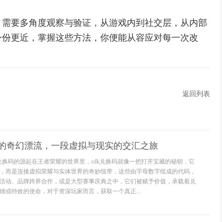
，需要多角度观察与验证，从游戏内到社交层，从内部
身份更近，掌握这些方法，你便能从容应对每一次改
返回列表
码的奇幻漂流，一段虚拟与现实的交汇之旅
k兑换码的源起在王者荣耀的世界里，cdk兑换码就像一把打开宝藏的秘钥，它
，而是连接虚拟荣耀与实体世界的奇妙纽带，这些由字母数字组成的代码，
活动、品牌跨界合作，或是大型赛事庆典之中，它们被赋予价值，承载着兑
雄或特效的使命，对于资深玩家而言，获取一个真正...