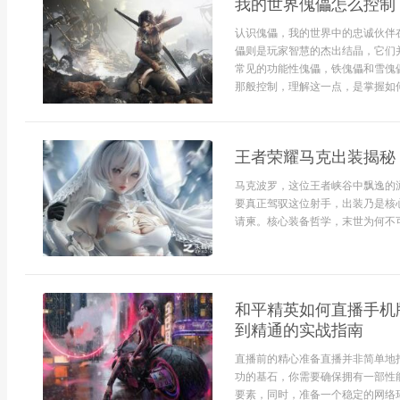
我的世界傀儡怎么控制
认识傀儡，我的世界中的忠诚伙伴
儡则是玩家智慧的杰出结晶，它们
常见的功能性傀儡，铁傀儡和雪傀
那般控制，理解这一点，是掌握如何“
王者荣耀马克出装揭秘
马克波罗，这位王者峡谷中飘逸的
要真正驾驭这位射手，出装乃是核
请柬。核心装备哲学，末世为何不可动
和平精英如何直播手机
到精通的实战指南
直播前的精心准备直播并非简单地
功的基石，你需要确保拥有一部性
要素，同时，准备一个稳定的网络环