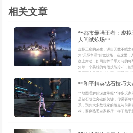
相关文章
**都市最强王者：虚
人间试炼场**
虚拟王座的诞生，源自无数不眠之
为“天际争霸”的竞技场，在这里，
盘上舞动，如同指挥千军万马的将
知每一个英雄的每段技能冷却，能
我王冠上最寻常的钻石，直播间的弹幕
**和平精英钻石技巧大
**地图理解的深度掌握**许多玩
是钻石段位突破的关键，你需要将
系，预判大多数玩家的落点与前期
构，要像熟悉自家客厅一样了然于胸