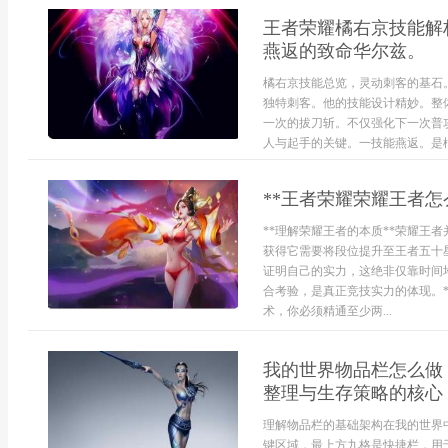
王者荣耀橘右京技能解
燕返的致命华尔兹。
橘右京技能总览，灵动刺客的基石
独特刺客。他的技能设计精妙。整
一次的拔刀斩。不仅强化下一次普
人与起手的关键。一技能燕返。是橘
**王者荣耀荣耀王者
**理解荣耀王者的本质**荣耀王
获得它需要将段位提升至王者五十
证明自己的实力，这绝非仅靠时间
合考验，是真正竞技实力的体现。*
术，你必须精通至少两...
我的世界物品栏怎么做
整理与生存策略的核心
理解物品栏的基础架构在我的世界
键区域，最上方九格是快捷栏，用