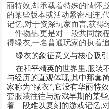
丽特效,却承载着特殊的情怀
的某些版本或活动紧密相连,
记忆,对于资深玩家而言,获得
一件物品,更是对一段共同旅
得绿衣,一名普通玩家的执着
绿衣的象征意义与核心吸引
在和平精英的世界里,服装
与经历的直观体现,其中那套
家称为“绿衣”,它没有华丽特效
套服装往往与游戏早期的某些
着一段难以复刻的游戏记忆,