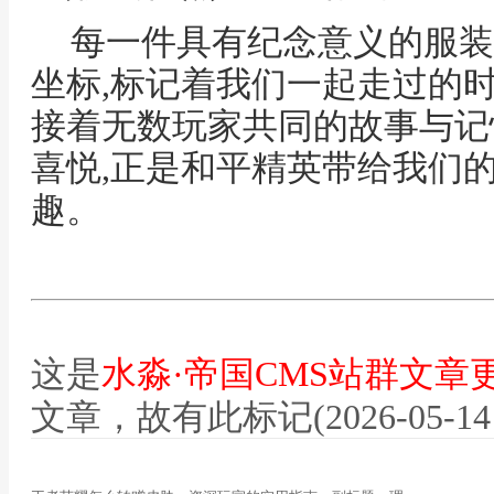
每一件具有纪念意义的服装
坐标,标记着我们一起走过的时
接着无数玩家共同的故事与记
喜悦,正是和平精英带给我们的
趣。
这是
水淼·帝国CMS站群文章
文章，故有此标记(2026-05-14 12