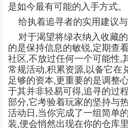
是如今最有可能的入手方式。
给执着追寻者的实用建议与
对于渴望将绿衣纳入收藏的
的是保持信息的敏锐,定期查
社区,不放过任何一个可能性,
常规活动,积累资源,以备它在
足够的资本,更重要的是调整心
于其并非轻易可得,追寻的过
部分,它考验着玩家的坚持与热
活动日,当你完成了一组简单
装,便会悄然出现在你的仓库