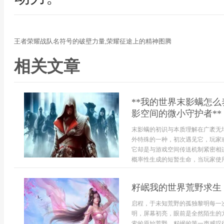
王者荣耀战队名符号的破壁力量,荣耀征途上的精神图腾
相关文章
**我的世界末影螨怎
影空间的微小守护者**
末影螨的初识与本质理解在广袤无
外特殊的一种，初次遇见它，玩家
它却是与游戏空间传送机制紧密相
概率性生成的短暂生命，当玩家使用
籽岷我的世界荒野求生
启程，于未知荒野的孤独黎明每一
明，屏幕初亮，眼前是全然陌生的
索的原始荒野，籽岷的第一声感叹