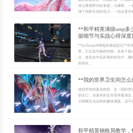
清点着视野内的资源，几棵树，一
满了纯粹生存的张力，一切从零开始，
**和平精英满级ump
据细节与实战心得深度剖
**认识ump冲锋枪的基础定位**
置，它以其均衡的性能，在多个版
点，使其在中近距离的对抗中，拥
靠的伙...
**我的世界卫生间怎么
虚拟空间的家居构想，在《我的世
的出口，当基本的生存需求被满足
示细腻生活品味的趣味课题，这不仅
和平精英钢枪局教学，