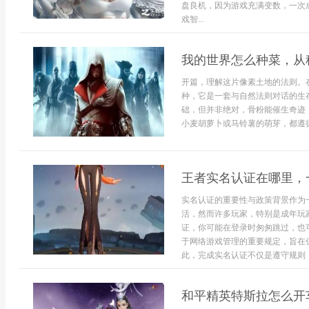
盘良机，因为游戏充满变数，一次
戏智...
我的世界怎么种菜，从
开篇，理解这片像素土地的法则。
种，它是一套与自然法则对话的生
础，但并非绝对，骨粉能催生奇迹
小麦胡萝卜或马铃薯的萌芽，都遵循
王者实名认证在哪里，
实名认证的重要性与政策背景作为
活，然而许多玩家，特别是成年玩
证，你可能在登录时匆匆跳过，也
于网络游戏管理的重要规定，旨在
此，完成实名认证不仅是遵守规则，
和平精英特斯拉怎么开