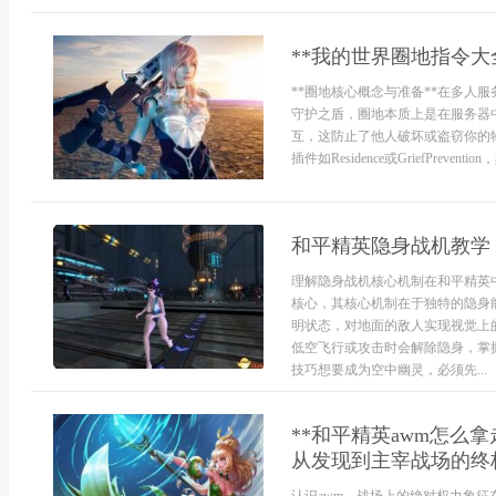
**我的世界圈地指令大
**圈地核心概念与准备**在多人
守护之盾，圈地本质上是在服务器
互，这防止了他人破坏或盗窃你的
插件如Residence或GriefPrev
和平精英隐身战机教学
理解隐身战机核心机制在和平精英
核心，其核心机制在于独特的隐身
明状态，对地面的敌人实现视觉上
低空飞行或攻击时会解除隐身，掌
技巧想要成为空中幽灵，必须先...
**和平精英awm怎么
从发现到主宰战场的终极