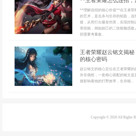
**王者荣耀怎么连招，
**理解连招的核心价值**在王者
的艺术，是击杀与生存的钥匙，连
接，从而打出爆发伤害，实现控制
害技能，例如妲己的二技能魅惑敌
招需要考量敌...
王者荣耀赵云铭文揭秘
的核心密码
赵云铭文的核心定位在王者荣耀的
并非偶然，一套精心搭配的铭文是
接影响着他的打野效率，生存能...
Copyright © 2026 All Rights