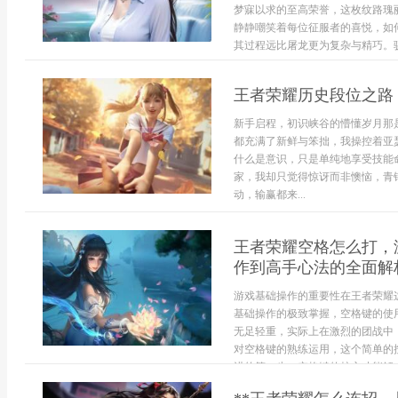
梦寐以求的至高荣誉，这枚纹路瑰
静静嘲笑着每位征服者的喜悦，如
其过程远比屠龙更为复杂与精巧。驯.
王者荣耀历史段位之路
新手启程，初识峡谷的懵懂岁月那
都充满了新鲜与笨拙，我操控着亚
什么是意识，只是单纯地享受技能
家，我却只觉得惊讶而非懊恼，青
动，输赢都来...
王者荣耀空格怎么打，
作到高手心法的全面解
游戏基础操作的重要性在王者荣耀
基础操作的极致掌握，空格键的使
无足轻重，实际上在激烈的团战中
对空格键的熟练运用，这个简单的
进的第一步。空格键的核心功能解..