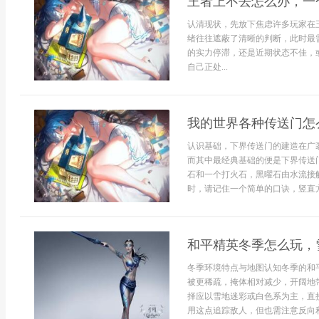
王者上不去怎么办，一
认清现状，先放下焦虑许多玩家在
绪往往遮蔽了清晰的判断，此时最
的实力停滞，还是近期状态不佳，
自己正处...
我的世界各种传送门怎
认识基础，下界传送门的建造在广
而其中最经典基础的便是下界传送
石和一个打火石，黑曜石由水流接
时，请记住一个简单的口诀，竖直方
和平精英冬季怎么玩，
冬季环境特点与地图认知冬季的和
被更稀疏，掩体相对减少，开阔地
择应以雪地迷彩或白色系为主，直
用这点追踪敌人，但也需注意反向