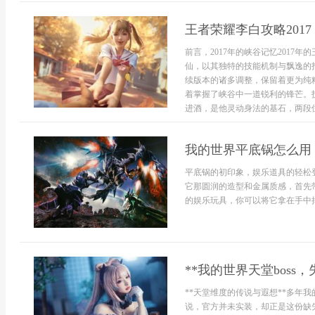
王者荣耀李白攻略201
前言，2017年的峡谷记忆201
仙，以其独特的技能机制与飘逸的
续版本的诸多调整，保留着更为纯
着掌握了峡谷中一道锐利的锋芒。
进酒，是他灵动身法的基石，两段位
我的世界平底锅怎么用
平底锅的初印象，娱乐道具的轻松
它那圆润的造型和金属质感，首先
的娱乐玩具，你可以将它拿在手中挥
**我的世界天堂boss
**天堂维度的传说与遐想**多年
说，官方并未实装，却正是这份缺