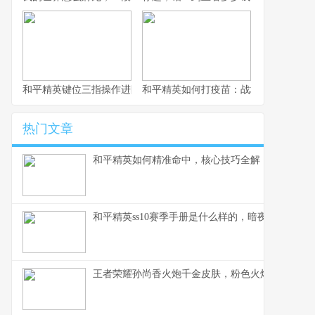
和平精英键位三指操作进阶指南，从入门到精通的战场掌控术
和平精英如何打疫苗：战场生存的免疫
热门文章
和平精英如何精准命中，核心技巧全解，副标题，
和平精英ss10赛季手册是什么样的，暗夜锋芒的战
王者荣耀孙尚香火炮千金皮肤，粉色火炮的战场华