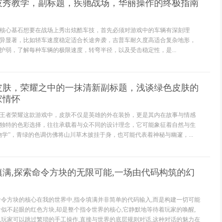
车技秀教学，副标题，疾驰战场，华丽操作的终极指南
核心基石想要在战场上秀出炫酷车技，首先必须对游戏中的车辆有深刻理
异显著，比如轿车速度稳定适合长途奔袭，吉普车耐久度高适合复杂地形，
护弱，了解每种车辆的极限速度，转弯半径，以及受击稳定性，是...
皮肤，荣耀之中的一抹清新副标题，浅谈绿色皮肤的
家情怀
王者荣耀这款游戏中，皮肤不仅是英雄的外在装扮，更是其内在故事与情感
独特的色彩选择，往往承载着与众不同的设计理念，它可能象征着自然与生
物学”，青绿的色调仿佛将山川草木披挂于身，也可能代表着神秘与幽邃，...
满,探索命令方块的无限可能,一场由代码构筑的幻
命令方块的核心在我的世界中,指令填满并非简单的代码输入,而是构建一切可能
看似不起眼的红色方块,却是整个指令世界的核心,它静默地等待着玩家的唤醒,
,玩家可以跳过繁琐的手工操作,直接与世界的底层规则对话,这种对话的魅力在