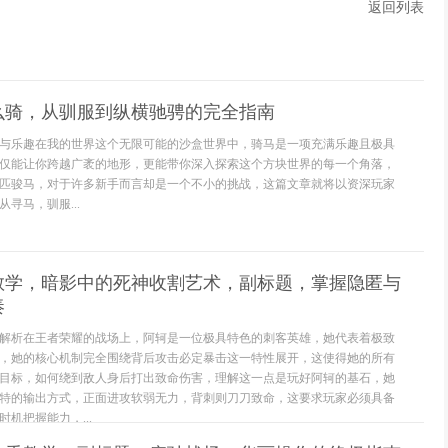
返回列表
么骑，从驯服到纵横驰骋的完全指南
与乐趣在我的世界这个无限可能的沙盒世界中，骑马是一项充满乐趣且极具
仅能让你跨越广袤的地形，更能带你深入探索这个方块世界的每一个角落，
匹骏马，对于许多新手而言却是一个不小的挑战，这篇文章就将以资深玩家
寻马，驯服...
教学，暗影中的死神收割艺术，副标题，掌握隐匿与
奏
解析在王者荣耀的战场上，阿轲是一位极具特色的刺客英雄，她代表着极致
，她的核心机制完全围绕背后攻击必定暴击这一特性展开，这使得她的所有
目标，如何绕到敌人身后打出致命伤害，理解这一点是玩好阿轲的基石，她
特的输出方式，正面进攻软弱无力，背刺则刀刀致命，这要求玩家必须具备
机把握能力，...