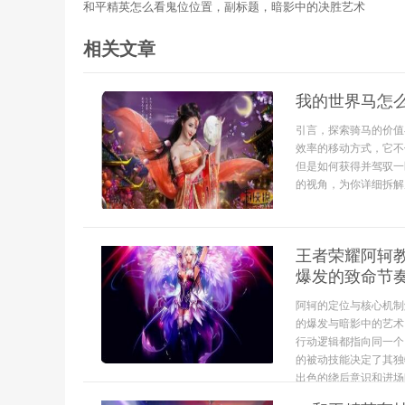
和平精英怎么看鬼位位置，副标题，暗影中的决胜艺术
相关文章
我的世界马怎
引言，探索骑马的价值
效率的移动方式，它不
但是如何获得并驾驭一
的视角，为你详细拆解从
王者荣耀阿轲
爆发的致命节
阿轲的定位与核心机制
的爆发与暗影中的艺术
行动逻辑都指向同一个
的被动技能决定了其独
出色的绕后意识和进场时