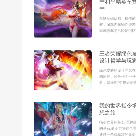
**和平精英
**
车辆基础认知，操作的
解，游戏内车辆性能差
而蹦蹦车灵活轻便但防
王者荣耀绿色
设计哲学与玩
绿色皮肤的设计理念在
的延伸，绿色作为一种
命，如庄周的“奇妙博
我的世界指令填
想之旅
指令世界的基石,理解
的基石,命令方块这个
通过一条条精准的命令