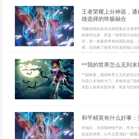
王者荣耀上分神器，通
雄选择的终极融合
理解游戏的基本法则想要在王者荣
的操作比拼，而是一场资源与信息
济，第一条暴君带来的团队收益，
感，却忽略了推塔与控龙的核心目
观把握，知道何时该战，何时该避，.
**我的世界怎么见到末
**副标题，挑战终界之主的必经之
到进入末地的大门，末地传送门隐
末影人获得末影珍珠，将其与烈焰粉
和平精英有什么好事：
开场白，为何我钟情于此，作为一
起这款游戏，心中总是涌起一股暖