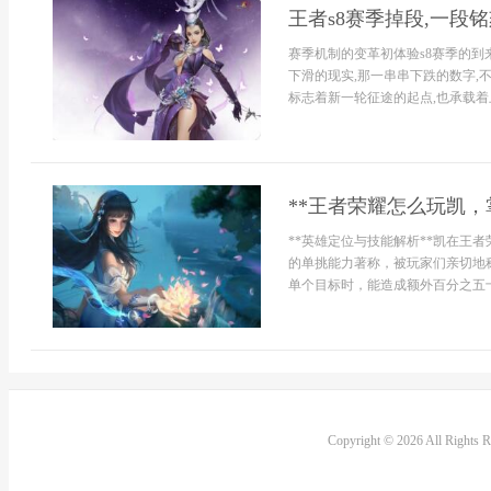
王者s8赛季掉段,一段
赛季机制的变革初体验s8赛季的到
下滑的现实,那一串串下跌的数字,
标志着新一轮征途的起点,也承载着上
**王者荣耀怎么玩凯，
**英雄定位与技能解析**凯在王
的单挑能力著称，被玩家们亲切地称
单个目标时，能造成额外百分之五十的
Copyright © 2026 All Rights