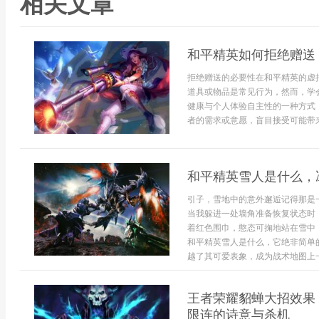
相关文章
和平精英如何拒绝赠送
拒绝赠送的必要性在和平精英的虚
道具或物品是常见行为，然而，学
健康与个人体验自主性的一种方式
者的需求或意愿，盲目接受可能带来负
和平精英雪人是什么，
引子，雪地中的意外邂逅记得那是
当我躲进一处墙角准备恢复状态时
着红色围巾，憨态可掬地站在雪中
和平精英雪人是什么，它绝非简单
越了其可爱表象，成为战术地图上一
王者荣耀貂蝉大招效果
限连的诗意与杀机