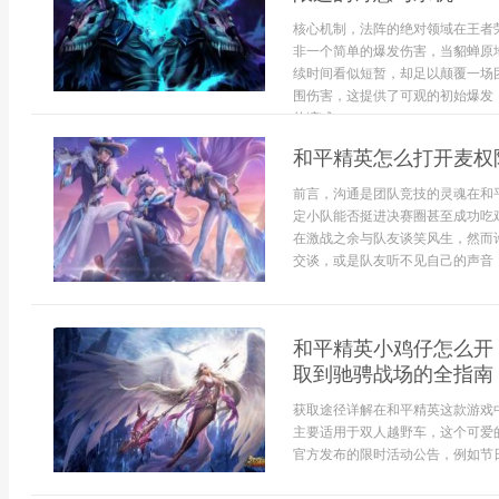
核心机制，法阵的绝对领域在王者
非一个简单的爆发伤害，当貂蝉原
续时间看似短暂，却足以颠覆一场
围伤害，这提供了可观的初始爆发
的缩减...
和平精英怎么打开麦权
前言，沟通是团队竞技的灵魂在和
定小队能否挺进决赛圈甚至成功吃
在激战之余与队友谈笑风生，然而
交谈，或是队友听不见自己的声音，
和平精英小鸡仔怎么开
取到驰骋战场的全指南
获取途径详解在和平精英这款游戏
主要适用于双人越野车，这个可爱
官方发布的限时活动公告，例如节日庆