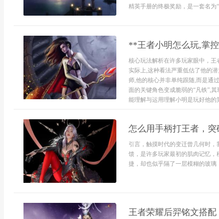
精英手册的终极奖励，是一套名为“闪
**王者小明怎么玩,掌
核心玩法解析在许多玩家眼中，王者
实际上,这种看法严重低估了他的潜
师,他的核心并非单纯跟随,而是通
面的关键角色变成脆弱的“凡铁”,
能理解与运用理解小明是玩好他的第.
怎么用手柄打王者，突
引言，触摸时代的变迁曾几何时，
馈，是许多玩家最初的肌肉记忆，
捷，却也似乎隔了一层模糊的玻璃，
王者荣耀后羿铭文搭配