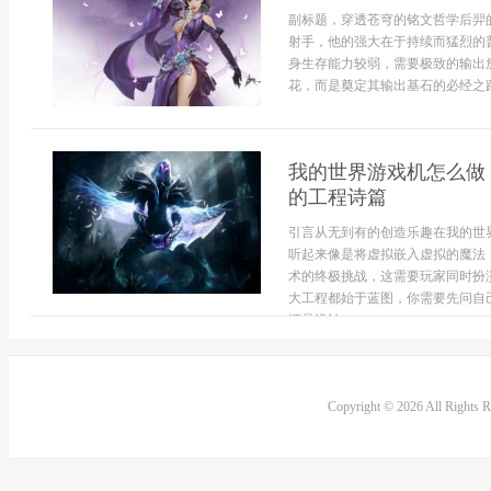
副标题，穿透苍穹的铭文哲学后羿
射手，他的强大在于持续而猛烈的
身生存能力较弱，需要极致的输出
花，而是奠定其输出基石的必经之路
我的世界游戏机怎么做
的工程诗篇
引言从无到有的创造乐趣在我的世
听起来像是将虚拟嵌入虚拟的魔法
术的终极挑战，这需要玩家同时扮
大工程都始于蓝图，你需要先问自
还是设计一...
Copyright © 2026 All Rights