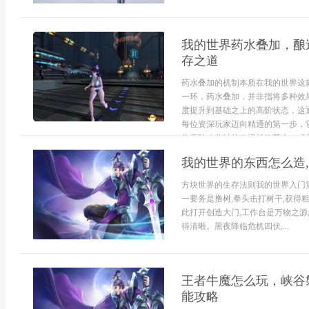
我的世界药水叠加，酿
存之道
药水叠加的机制本质在我的世界这
一环，药水叠加，并非指将多种效
度提升到基础之上的高阶状态，这
每位资深玩家迈向精通的第一步，
你疾驰八分钟的二级长效药水，或是能
我的世界的东西怎么造
方块世界的生存法则我的世界入门第
一要务是撸树,拳头击打树干,获得粗
此打开创造大门,工作台是万物之源
得清晰。黑夜降临危机四伏,...
王者牛魔怎么玩，峡谷
能攻略