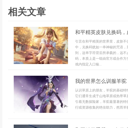
相关文章
和平精英皮肤兑换码，
引言在和平精英的世界里，皮肤不
中，兑换码犹如一串神秘的咒语，
到，这串字符背后所承载的，远不
码，本质上是一组由官方或合作方
戏内指定入口输...
我的世界怎么训服羊驼
认识草原上的朋友，羊驼的基础特
它们通常生成于山地草原或热带草
引着无数探险家，羊驼最显著的特
行或资源收集的绝佳助力，然而羊驼并