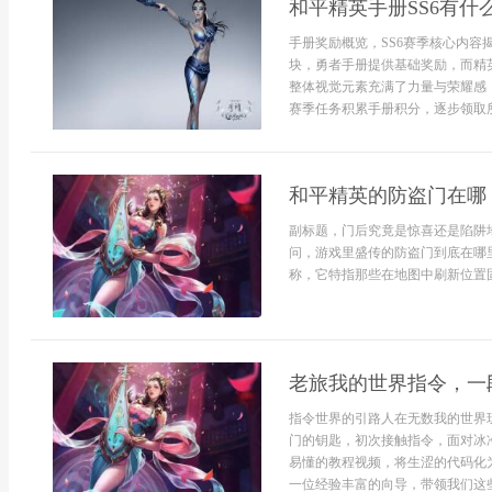
和平精英手册SS6有
手册奖励概览，SS6赛季核心内容
块，勇者手册提供基础奖励，而精
整体视觉元素充满了力量与荣耀感
赛季任务积累手册积分，逐步领取所有
和平精英的防盗门在哪
副标题，门后究竟是惊喜还是陷阱
问，游戏里盛传的防盗门到底在哪
称，它特指那些在地图中刷新位置固
老旅我的世界指令，一
指令世界的引路人在无数我的世界
门的钥匙，初次接触指令，面对冰
易懂的教程视频，将生涩的代码化
一位经验丰富的向导，带领我们这些