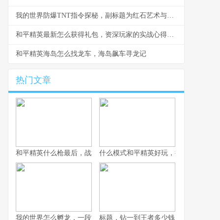
我的世界防爆TNT指令探秘，副标题为红石艺术与安全法则
和平精英最新怎么获得礼包，资深玩家的实战心得分享
和平精英海岛怎么找龙车，海岛飙车寻龙记
热门文章
和平精英什么枪最后，战术博弈与心理博弈的终极考验
什么模式和平精英好玩，探寻战术竞技
我的世界怎么孵龙，一段古老传说的复苏之旅
标题，钻一到王者多少钱，一场段位攀