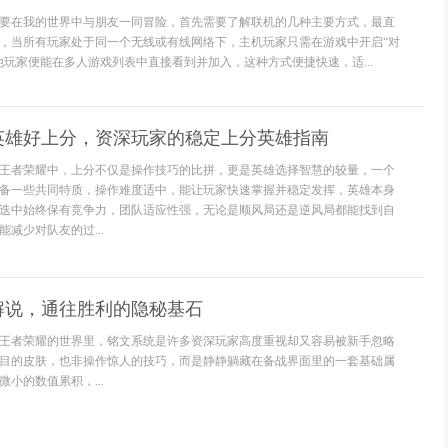
要在我的世界中与朋友一同冒险，首先需要了解联机的几种主要方式，最直
，当所有玩家处于同一个无线或有线网络下，主机玩家只需在游戏中开启“对
他玩家便能在多人游戏列表中直接看到并加入，这种方式便捷快速，适...
英雄好上分，资深玩家的稳定上分英雄指南
王者荣耀中，上分不仅是操作技巧的比拼，更是英雄选择智慧的较量，一个
备一些共同特质，操作难度适中，能让玩家快速掌握并稳定发挥，英雄本身
迭中始终保有竞争力，团队适应性强，无论是顺风局还是逆风局都能找到自
减少对队友的过...
解说，通往胜利的隐秘基石
王者荣耀的世界里，铭文系统是许多资深玩家高度重视却又容易被新手忽略
目的皮肤，也非操作惊人的技巧，而是静静躺藏在备战界面里的一套基础属
小的数值累积，...