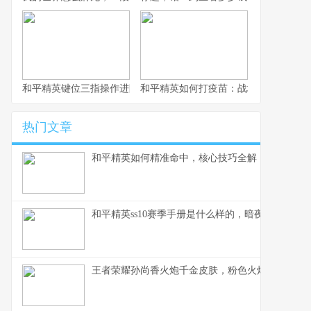
和平精英键位三指操作进阶指南，从入门到精通的战场掌控术
和平精英如何打疫苗：战场生存的免疫
热门文章
和平精英如何精准命中，核心技巧全解，副标题，
和平精英ss10赛季手册是什么样的，暗夜锋芒的战
王者荣耀孙尚香火炮千金皮肤，粉色火炮的战场华