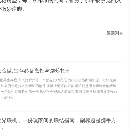
沉稳铺垫，每一次精准的判断，都源于那不被察觉的入
个微妙注脚。
返回列表
怎么做,生存必备烹饪与熔炼指南
世界生存模式中,烤炉并非一个独立的物品,它的核心功能由熔炉这一方块完美
常常会四处寻找名为烤炉的物件,实际上游戏内置的熔炉就是用来烤制食物熔炼
这一点是生存进阶的第一步,熔炉的合成配方简单实用,只需要八块圆石在工作台
,这种...
世界联机，一份玩家间的联结指南，副标题是携手方
证。