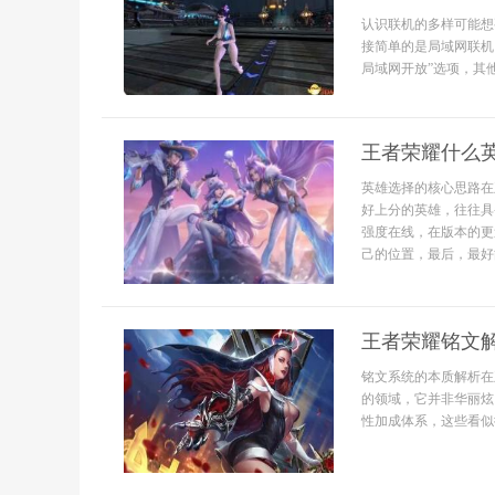
认识联机的多样可能想
接简单的是局域网联机
局域网开放”选项，其
王者荣耀什么
英雄选择的核心思路在
好上分的英雄，往往具
强度在线，在版本的更
己的位置，最后，最好能
王者荣耀铭文
铭文系统的本质解析在
的领域，它并非华丽炫
性加成体系，这些看似微