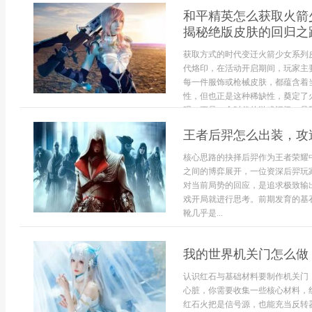
和平精英怎么获取火箭
揭秘绝版皮肤的回归之
获取方式的时代变迁火箭少女系列
代烙印，在活动开启期间，玩家主
每一件服饰或枪械皮肤，都蕴含着
性，但也正是这种稀缺性，奠定了
观，更是一个时代的游戏记忆，是那段
王者后羿怎么出装，攻
核心思路的抉择后羿作为王者荣耀
之间的博弈展开，一位资深后羿玩
对当前局势的回应，是追求极致输
戏开局就进行思考。前期发育的基
靴几乎是...
我的世界机关门怎么做
认识红石与基础材料要制作机关门
心脏，你需要收集一些核心材料，
红石火把是信号源，也能充当反转