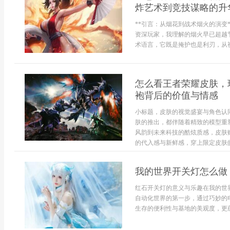
炸艺术到竞技谋略的升华
**引言：从烟花到战术烟火的演变
资深玩家，我理解的烟火早已超越
术语言，它既是掩护也是利刃，从视
怎么看王者荣耀皮肤，
袍背后的价值与情感
小标题，皮肤的视觉盛宴与角色认
肤的推出，都伴随着精致的模型重
风韵到未来科技的酷炫质感，皮肤
的代入感与新鲜感，穿上限定皮肤的
我的世界开关灯怎么做
红石开关灯的意义与乐趣在我的世
自动化世界的第一步，通过巧妙的
生存的便利性与基地的美观度，更蕴