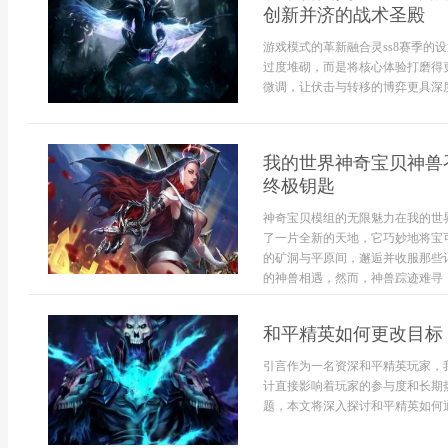
创新并济的战术圣殿
游戏模式的革新融合灵ss8赛季的
过度堆砌，而是将核心体验打磨得
微调，让伏击与转移的博弈更具深度
我的世界神奇宝贝神兽
终极钥匙
神奇宝贝模组的无限魅力在我的世
了一片全新的天地，它巧妙地将宝
的矿洞与平原间，邂逅并收服那些
的神兽相遇，然而，神兽踪迹难寻，召
和平精英如何更改目标
引言作为一名资深和平精英玩家，
计直接影响着玩家的参与度和长期
题，本文将深入探讨和平精英如何通