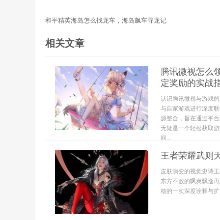
和平精英海岛怎么找龙车，海岛飙车寻龙记
相关文章
腾讯微视怎么
定奖励的实战
认识腾讯微视与游戏的
与自家游戏进行深度联
源整合，旨在通过平台
无疑是一个轻松获取游
间...
王者荣耀武则
皮肤演变的视觉史诗王
东方不败的飒爽飘逸再
核的一次深度诠释与扩