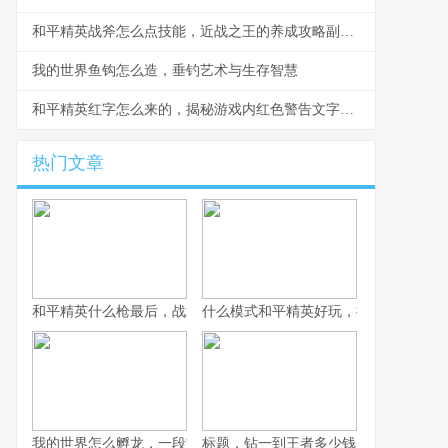
和平精英战斧怎么点技能，近战之王的养成攻略副标题
我的世界鱼钩怎么造，垂钓艺术与生存智慧
和平精英红字怎么来的，揭秘游戏内红色警告文字的渊源与意义
热门文章
和平精英什么枪最后，战术博弈与心理博弈的终极考验
什么模式和平精英好玩，探寻战术竞技
我的世界怎么孵龙，一段古老传说的复苏之旅
标题，钻一到王者多少钱，一场段位攀