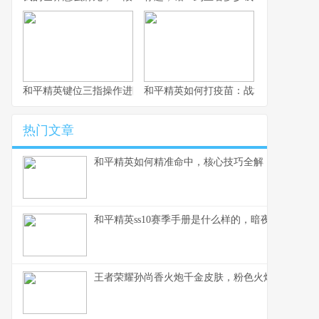
和平精英键位三指操作进阶指南，从入门到精通的战场掌控术
和平精英如何打疫苗：战场生存的免疫
热门文章
和平精英如何精准命中，核心技巧全解，副标题，
和平精英ss10赛季手册是什么样的，暗夜锋芒的战
王者荣耀孙尚香火炮千金皮肤，粉色火炮的战场华