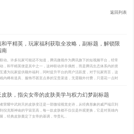
返回列表
领和平精英，玩家福利获取全攻略，副标题，解锁限
指南
联动。许多玩家可能还不知道，腾讯微视作为腾讯旗下的短视频平台，经常
动，和平精英便是其中之一，这种联动并非偶然，而是腾讯生态体系内的资
互通为玩家提供额外福利，同时提升平台的用户活跃度，对于玩家而言，这
戏内稀有道具、服饰币甚至点券的宝贵渠道，无需额外付费，只需花一点时
天皮肤，指尖女帝的皮肤美学与权力幻梦副标题
者荣耀中武则天的皮肤变迁是一部微缩视觉史诗，从经典形象的威严端庄到
到倪克斯神谕的宇宙至高，每一款皮肤都不仅仅是外观更换，它是对英雄内
展，经典皮肤奠定了女帝的基调，华贵礼...