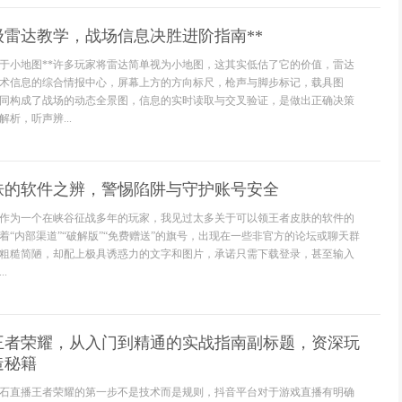
级雷达教学，战场信息决胜进阶指南**
止于小地图**许多玩家将雷达简单视为小地图，这其实低估了它的价值，雷达
术信息的综合情报中心，屏幕上方的方向标尺，枪声与脚步标记，载具图
同构成了战场的动态全景图，信息的实时读取与交叉验证，是做出正确决策
析，听声辨...
肤的软件之辨，警惕陷阱与守护账号安全
作为一个在峡谷征战多年的玩家，我见过太多关于可以领王者皮肤的软件的
着“内部渠道”“破解版”“免费赠送”的旗号，出现在一些非官方的论坛或聊天群
粗糙简陋，却配上极具诱惑力的文字和图片，承诺只需下载登录，甚至输入
.
王者荣耀，从入门到精通的实战指南副标题，资深玩
造秘籍
石直播王者荣耀的第一步不是技术而是规则，抖音平台对于游戏直播有明确