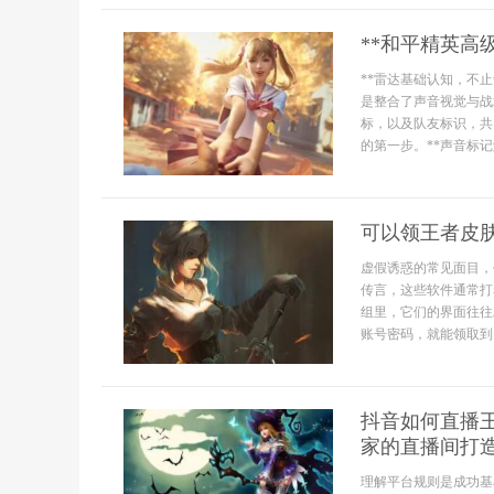
**和平精英高
**雷达基础认知，不
是整合了声音视觉与战
标，以及队友标识，共
的第一步。**声音标记解
可以领王者皮
虚假诱惑的常见面目，
传言，这些软件通常打
组里，它们的界面往往
账号密码，就能领取到..
抖音如何直播
家的直播间打
理解平台规则是成功基