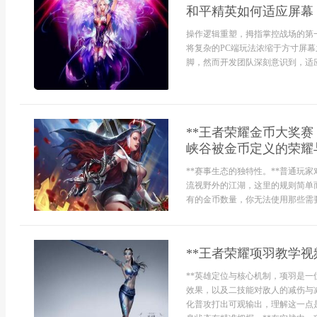
和平精英如何适应屏幕
操作逻辑重塑，拇指掌控战场的第
将复杂的PC端玩法浓缩于方寸屏
脚，然而开发团队深刻意识到，适应屏
**王者荣耀金币大奖
峡谷被金币定义的荣耀
**赛事生态的独特性。**普通玩
流视野外的江湖，这里的规则简单
有的金币数量，你无法使用那些需要
**王者荣耀项羽教学视
**英雄定位与核心机制，项羽是
效果，以及二技能对敌人的减伤与
化普攻打出可观输出，理解这一点