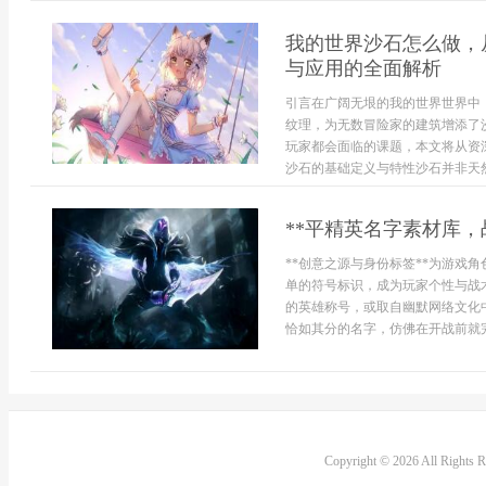
我的世界沙石怎么做，
与应用的全面解析
引言在广阔无垠的我的世界世界中
纹理，为无数冒险家的建筑增添了
玩家都会面临的课题，本文将从资
沙石的基础定义与特性沙石并非天然
**平精英名字素材库，
**创意之源与身份标签**为游戏
单的符号标识，成为玩家个性与战
的英雄称号，或取自幽默网络文化
恰如其分的名字，仿佛在开战前就完成
Copyright © 2026 All Rights