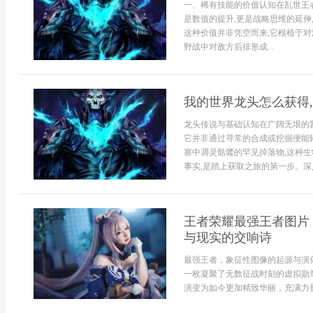
一、稀有技能的价值认知在乱世王
是数值的提升,更是战略思维的延伸
这种价值并非凭空而来,它根植于对
野战中对敌方后排形成...
我的世界龙头怎么获得
龙头传说与基础认知在广阔无垠的
它并非通过寻常的合成或挖掘便能
塞中凋灵骷髅的罕见掉落物,这种生
事实,是踏上获取之旅的第一步。深入
王者荣耀最强王者图片
与现实的交响诗
最强王者，象征性图像的起源与演
一枚凝聚了无数征战时刻的虚拟勋
演变为如今更加精致华丽，充满力量.