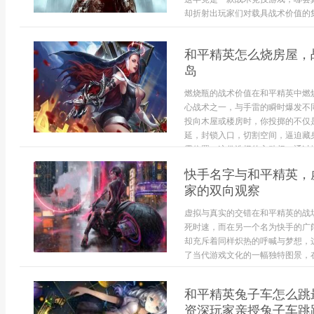
却折射出玩家们对载具战术价值的集体
和平精英怎么烧房屋，
岛
燃烧瓶的战术价值在和平精英中燃
心战术之一，与手雷的瞬时爆发不
投向木屋或楼房时，你投掷的不仅
延，封锁入口，切割空间，逼迫藏
露位置，这份选择的主动权，通过燃烧
快手名字与和平精英，
家的双向观察
虚拟与真实的交错在和平精英的战
死时速，而在另一个名为快手的广
却充斥着同样炽热的呼喊与梦想，
了当代游戏文化的一幅独特图景，在
和平精英兔子车怎么跳
资深玩家亲授兔子车跳