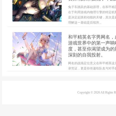
兔子车跳跃的基础原理，在和平精
在于利用游戏内物理引擎的特定机
是决定起跳初动能的关键，其次是
理解这一基础是后续所...
和平精英名字男网名，
游戏世界中的第一声呐
度，甚至你渴望成为的
深刻的自我投射。
网名的战场定位意义在和平精英这
录凭证，更是你传递给队友与对手
扎稳打，占据有利地形进行防守反
战，追求速战速决的玩家，名字如
是刺穿敌阵...
Copyright © 2026 All Rights