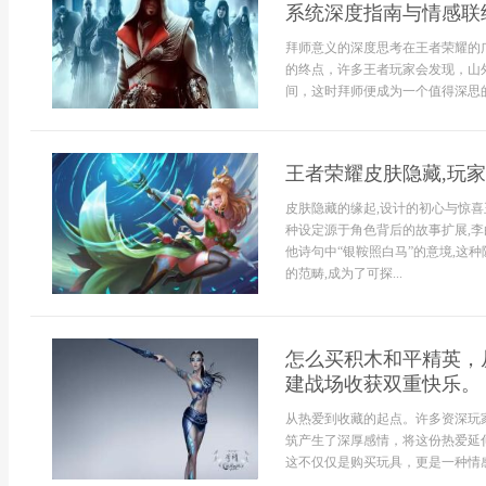
系统深度指南与情感联
拜师意义的深度思考在王者荣耀的
的终点，许多王者玩家会发现，山
间，这时拜师便成为一个值得深思的
王者荣耀皮肤隐藏,玩
皮肤隐藏的缘起,设计的初心与惊喜
种设定源于角色背后的故事扩展,
他诗句中“银鞍照白马”的意境,这
的范畴,成为了可探...
怎么买积木和平精英，
建战场收获双重快乐。
从热爱到收藏的起点。许多资深玩
筑产生了深厚感情，将这份热爱延
这不仅仅是购买玩具，更是一种情感