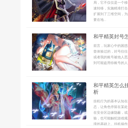
局，它不仅仅是一个移
速转移，实施精准打击
扩展到了三维空间，为
要在地...
和平精英封号
前言，玩家心中的困惑
曾体验过的，封号往往
或者我的账号被他人恶
到可能盗用你账号的人，
和平精英怎么
析
挂机行为的基本认知在
态，让角色停留在某处
在安全区边缘隐蔽，或
验，也可能触犯游戏规
境的基础上。挂机操作的