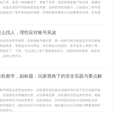
动工具，更是一种战略资产，掌握了导弹，就意味着掌握了制空权，能够快
，或是从意想不到的角度发起突袭，这种高空机动能力，让战场从二维平面
玩家提供了更丰富的战术选择。导弹的基本乘坐方法想要乘坐导弹，首先需
怎么找人，理性应对账号风波
当你登录和平精英，却发现账号被封禁，那一刻的茫然与焦急是许多玩家都
突如其来，系统提示冰冷简短，你可能会立刻想到，是不是有人举报了我，
意操作了，于是，“怎么找人”成了最直接的念头，你想找到举报者，或是找
这种心情可以...
挂机教学，副标题：玩家视角下的安全实践与要点解
和平精英这类竞技游戏中，挂机通常指玩家在游戏对局中处于非主动操作状
，这需要首先明确其性质，从玩家角度看，挂机通常涉及战术性等待，例如
是特殊情况下的短暂离开，但必须指出，长时间恶意挂机不仅影响队友体
则导致处罚，因此任何关于挂机的讨论，都应建立在认识风险与尊重游戏环
场景与...