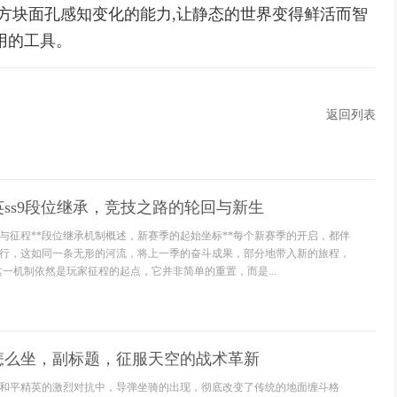
过方块面孔感知变化的能力,让静态的世界变得鲜活而智
用的工具。
返回列表
ss9段位继承，竞技之路的轮回与新生
与征程**段位继承机制概述，新赛季的起始坐标**每个新赛季的开启，都伴
行，这如同一条无形的河流，将上一季的奋斗成果，部分地带入新的旅程，
这一机制依然是玩家征程的起点，它并非简单的重置，而是...
怎么坐，副标题，征服天空的战术革新
和平精英的激烈对抗中，导弹坐骑的出现，彻底改变了传统的地面缠斗格