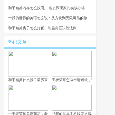
和平精英内存怎么找回,一名资深玩家的实战心得
**我的世界的英语怎么说：从方块到无限可能的旅程**
和平精英房子怎么打靶，制霸房区决胜法则
热门文章
和平精英什么段位最厉害，探寻段位背后的实力真相，副标题，巅
王者荣耀怎么申请退款，玩家权益守护
**王者荣耀兑换商店，老玩家的策略与情怀之地，副标题，积攒与抉
**我的世界手机版怎么做地狱门，手机