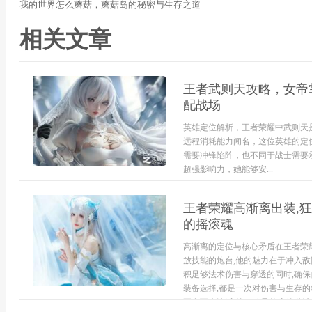
我的世界怎么蘑菇，蘑菇岛的秘密与生存之道
相关文章
王者武则天攻略，女帝
配战场
英雄定位解析，王者荣耀中武则天
远程消耗能力闻名，这位英雄的定
需要冲锋陷阵，也不同于战士需要
超强影响力，她能够安...
王者荣耀高渐离出装,狂
的摇滚魂
高渐离的定位与核心矛盾在王者荣
放技能的炮台,他的魅力在于冲入敌
积足够法术伤害与穿透的同时,确保
装备选择,都是一次对伤害与生存
要有两大流派,第一种是传统的噬神..