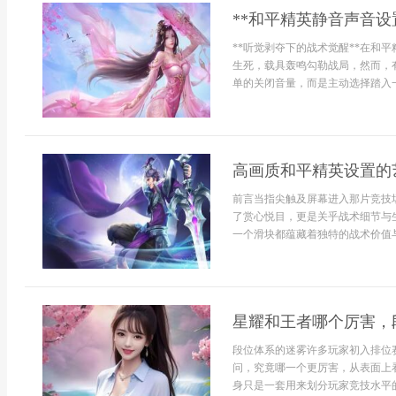
**和平精英静音声音设
**听觉剥夺下的战术觉醒**在和
生死，载具轰鸣勾勒战局，然而，
单的关闭音量，而是主动选择踏入一
高画质和平精英设置的
前言当指尖触及屏幕进入那片竞技
了赏心悦目，更是关乎战术细节与
一个滑块都蕴藏着独特的战术价值与美
星耀和王者哪个厉害，
段位体系的迷雾许多玩家初入排位
问，究竟哪一个更厉害，从表面上
身只是一套用来划分玩家竞技水平的