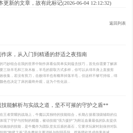
新的文章，故有此标记(2026-06-04 12:12:32)
返回列表
制作床，从入门到精通的舒适之夜指南
的巧妙组合在我的世界中制作床看似简单实则蕴含技巧，首先你需要了解床
要三块羊毛和三块木板，羊毛的获取方式多样，你可以从绵羊身上直接剪
效收集，若没有剪刀，击败绵羊也有概率掉落羊毛，但这样不够可持续，绵
颜色也决定了床的最终外观，这为个性化设...
魔技能解析与实战之道，坚不可摧的守护之盾**
**在王者荣耀的战场上，牛魔以其独特的技能组合，长期占据着顶级辅助的位
体现了守护与控制的精髓，被动技能“强力援护”为附近血量最低的队友提供
动施放的技能，是牛魔作为团队坚实后盾的基石，它要求玩家时刻保持对队
技能“咆哮之斧”是牛魔的主要消耗与削弱手段，挥斧劈砍造成伤害并减...