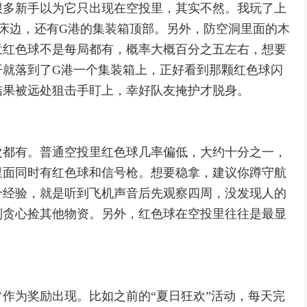
很多新手以为它只出现在空投里，其实不然。我玩了上
床边，还有G港的集装箱顶部。另外，防空洞里面的木
意红色球不是每局都有，概率大概百分之五左右，想要
开就落到了G港一个集装箱上，正好看到那颗红色球闪
结果被远处狙击手盯上，幸好队友掩护才脱身。
次都有。普通空投里红色球几率偏低，大约十分之一，
里面同时有红色球和信号枪。想要稳拿，建议你蹲守航
个经验，就是听到飞机声音后先观察四周，没发现人的
别贪心捡其他物资。另外，红色球在空投里往往是最显
作为奖励出现。比如之前的“夏日狂欢”活动，每天完