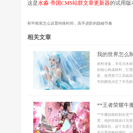
这是
水淼·帝国CMS站群文章更新器
的试用版本更
和平精英怎么设置特殊时间，高手进阶的隐秘节奏
相关文章
我的世界怎么
材料准备，羊毛与木材
的核心构成材料，它需
取，使用剪刀工具能高
羊的颜色决定了羊毛的
**王者荣耀牛
**牛魔技能机制全览
置，他的技能设计完美
高额双抗，这个无需主
友位置的敏锐感知，一