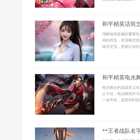
和平精英话筒
理解游戏音频的重要性
局的胜负，而清晰优质
战术交流，更能让你的
和平精英电光
电光舞步的战场意义在
止于此，电光舞蹈作为
一抹亮色，是胜利时刻的
**王者战队名