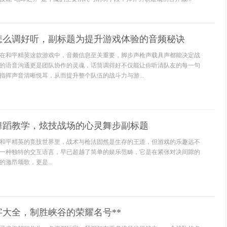
怎么调好听，副标题为提升游戏体验的音频秘诀
在和平精英这款游戏中，音频信息至关重要，脚步声枪声载具声都能决定战
的语音沟通更是团队协作的灵魂，话筒调得好不仅能让你听清队友的每一句
指挥声音清晰悦耳，从而提升整个队伍的战斗力与游...
舞蹈教学，炫技战场的心灵舞步副标题
和平精英的竞技世界里，战术与枪法固然是生存的王道，但游戏的乐趣远不
一种独特的交互语言，早已超越了简单的娱乐范畴，它是在紧张对决间隙的
激昂颂歌，更是...
字大全，制胜峡谷的荣耀名号**