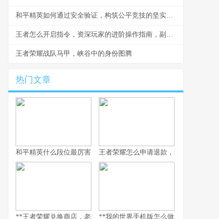
和平精英如何通过安全验证，构筑公平竞技的坚实防线，副标题，一位资深玩家的深度观察与思考
王者怎么开启指令，资深玩家的进阶操作指南，副标题，探索游戏内隐藏的指令世界
王者荣耀战队马甲，峡谷中的身份图腾
热门文章
和平精英什么段位最厉害，探寻段位背后的实力真相，副标题，巅
王者荣耀怎么申请退款，玩家权益守护
**王者荣耀兑换商店，老玩家的策略与情怀之地，副标题，积攒与抉
**我的世界手机版怎么做地狱门，手机