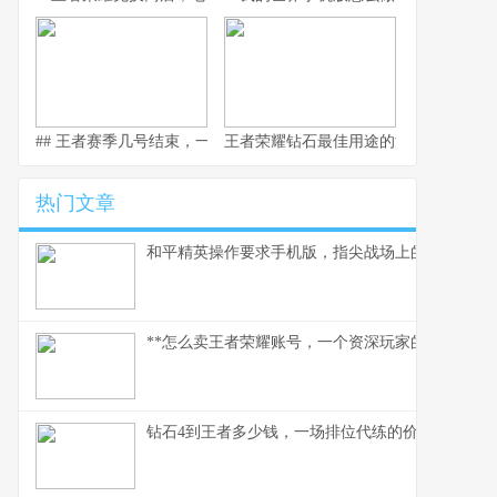
## 王者赛季几号结束，一场全民竞逐的时光仪式
王者荣耀钻石最佳用途的深度解析，副
热门文章
和平精英操作要求手机版，指尖战场上的生存法则
**怎么卖王者荣耀账号，一个资深玩家的实操指南
钻石4到王者多少钱，一场排位代练的价格迷思，