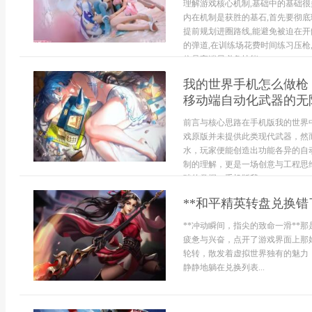
理解游戏核心机制,基础中的基础很
内在机制是获胜的基石,首先要彻底
提前规划进圈路线,能避免被迫在开
的弹道,在训练场花费时间练习压枪
位是高端局必备技能...
我的世界手机怎么做枪
移动端自动化武器的无
前言与核心思路在手机版我的世界
戏原版并未提供此类现代武器，然
水，玩家便能创造出功能各异的自
制的理解，更是一场创意与工程思
础的掌握，手机版我...
**和平精英转盘兑换错
**冲动瞬间，指尖的致命一滑**
疲惫与兴奋，点开了游戏界面上那
轮转，散发着虚拟世界独有的魅力
静静地躺在兑换列表...